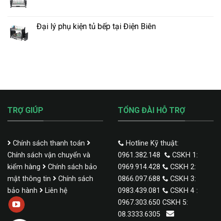
Đại lý phụ kiện tủ bếp tại Điện Biên
TRỢ GIÚP
TỔNG ĐÀI HỖ TRỢ
Chính sách thanh toán
Hotline Kỹ thuật:
Chính sách vận chuyển và
0961.382.148
CSKH 1:
kiểm hàng
Chính sách bảo
0969.914.428
CSKH 2:
mật thông tin
Chính sách
0866.097.688
CSKH 3:
bảo hành
Liên hệ
0983.439.081
CSKH 4 :
0967.303.650 CSKH 5:
08.3333.6305