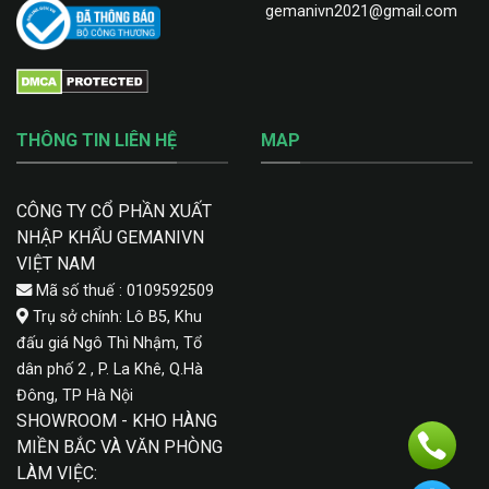
gemanivn2021@gmail.com
THÔNG TIN LIÊN HỆ
MAP
CÔNG TY CỔ PHẦN XUẤT
NHẬP KHẨU GEMANIVN
VIỆT NAM
Mã số thuế : 0109592509
Trụ sở chính: Lô B5, Khu
đấu giá Ngô Thì Nhậm, Tổ
dân phố 2 , P. La Khê, Q.Hà
Đông, TP Hà Nội
SHOWROOM - KHO HÀNG
MIỀN BẮC VÀ VĂN PHÒNG
LÀM VIỆC: