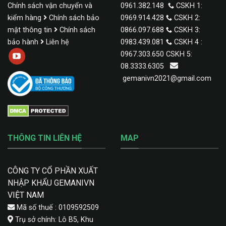
Chính sách vận chuyển và
0961.382.148
CSKH 1:
kiểm hàng
Chính sách bảo
0969.914.428
CSKH 2:
mật thông tin
Chính sách
0866.097.688
CSKH 3:
bảo hành
Liên hệ
0983.439.081
CSKH 4 :
0967.303.650 CSKH 5:
08.3333.6305
gemanivn2021@gmail.com
THÔNG TIN LIÊN HỆ
MAP
CÔNG TY CỔ PHẦN XUẤT
NHẬP KHẨU GEMANIVN
VIỆT NAM
Mã số thuế : 0109592509
Trụ sở chính: Lô B5, Khu