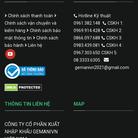
Chính sách thanh toán
Hotline Kỹ thuật:
Chính sách vận chuyển và
0961.382.148
CSKH 1:
kiểm hàng
Chính sách bảo
0969.914.428
CSKH 2:
mật thông tin
Chính sách
0866.097.688
CSKH 3:
bảo hành
Liên hệ
0983.439.081
CSKH 4 :
0967.303.650 CSKH 5:
08.3333.6305
gemanivn2021@gmail.com
THÔNG TIN LIÊN HỆ
MAP
CÔNG TY CỔ PHẦN XUẤT
NHẬP KHẨU GEMANIVN