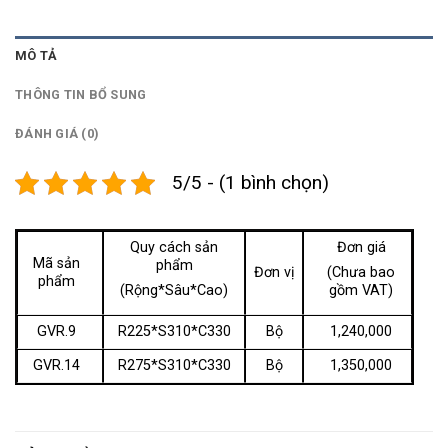
MÔ TẢ
THÔNG TIN BỔ SUNG
ĐÁNH GIÁ (0)
5/5 - (1 bình chọn)
Quy cách sản
Đơn giá
Mã sản
phẩm
Đơn vị
(Chưa bao
phẩm
(Rộng*Sâu*Cao)
gồm VAT)
GVR.9
R225*S310*C330
Bộ
1,240,000
GVR.14
R275*S310*C330
Bộ
1,350,000