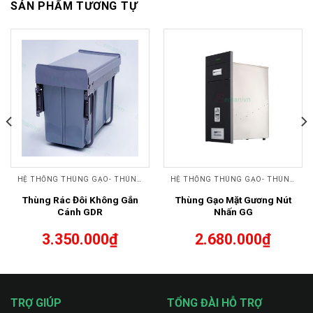
SẢN PHẨM TƯƠNG TỰ
HỆ THỐNG THÙNG GẠO- THÙNG RÁC
HỆ THỐNG THÙNG GẠO- THÙNG RÁC
Thùng Rác Đôi Không Gắn
Thùng Gạo Mặt Gương Nút
Cánh GDR
Nhấn GG
3.350.000
₫
2.680.000
₫
TRỢ GIÚP
TỔNG ĐÀI HỖ TRỢ