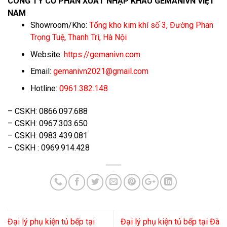
CÔNG TY CỔ PHẦN XUẤT NHẬP KHẨU GEMANIVN VIỆT
NAM
Showroom/Kho:
Tổng kho kim khí số 3, Đường Phan
Trọng Tuệ, Thanh Trì, Hà Nội
Website:
https://gemanivn.com
Email:
gemanivn2021@gmail.com
Hotline:
0961.382.148
– CSKH: 0866.097.688
– CSKH: 0967.303.650
– CSKH: 0983.439.081
– CSKH : 0969.914.428
Đại lý phụ kiện tủ bếp tại
Đại lý phụ kiện tủ bếp tại Đà