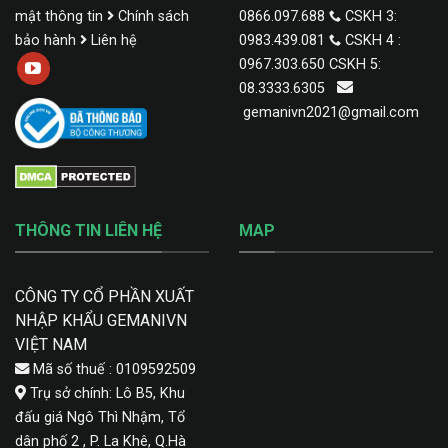
mật thông tin
Chính sách
0866.097.688
CSKH 3:
bảo hành
Liên hệ
0983.439.081
CSKH 4 :
0967.303.650 CSKH 5:
08.3333.6305
gemanivn2021@gmail.com
THÔNG TIN LIÊN HỆ
MAP
CÔNG TY CỔ PHẦN XUẤT
NHẬP KHẨU GEMANIVN
VIỆT NAM
Mã số thuế : 0109592509
Trụ sở chính: Lô B5, Khu
đấu giá Ngô Thì Nhậm, Tổ
dân phố 2 , P. La Khê, Q.Hà