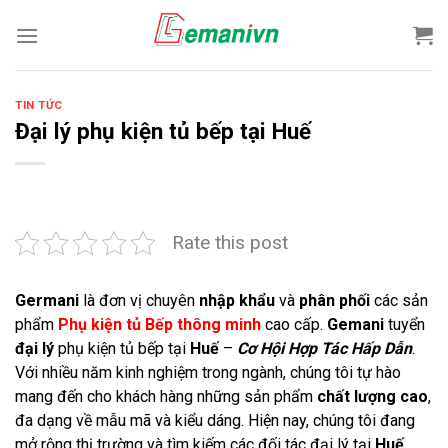
Skip
to
content
TIN TỨC
Đại lý phụ kiện tủ bếp tại Huế
Rate this post
Germani
là đơn vị chuyên
nhập khẩu
và
phân phối
các sản
phẩm
Phụ kiện tủ Bếp thông minh
cao cấp.
Gemani
tuyển
đại lý
phụ kiện tủ bếp tại
Huế
–
C
ơ Hội Hợp Tác Hấp Dẫn
.
Với nhiều năm kinh nghiệm trong ngành, chúng tôi tự hào
mang đến cho khách hàng những sản phẩm
chất lượng cao
,
đa dạng về mẫu mã và kiểu dáng. Hiện nay, chúng tôi đang
mở rộng thị trường và tìm kiếm các đối tác đại lý tại
Huế
.